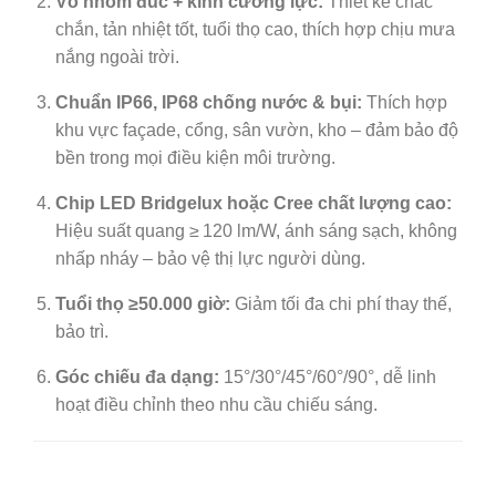
Vỏ nhôm đúc + kính cường lực:
Thiết kế chắc
chắn, tản nhiệt tốt, tuổi thọ cao, thích hợp chịu mưa
nắng ngoài trời.
Chuẩn IP66, IP68 chống nước & bụi:
Thích hợp
khu vực façade, cổng, sân vườn, kho – đảm bảo độ
bền trong mọi điều kiện môi trường.
Chip LED Bridgelux hoặc Cree chất lượng cao:
Hiệu suất quang ≥ 120 lm/W, ánh sáng sạch, không
nhấp nháy – bảo vệ thị lực người dùng.
Tuổi thọ ≥50.000 giờ:
Giảm tối đa chi phí thay thế,
bảo trì.
Góc chiếu đa dạng:
15°/30°/45°/60°/90°, dễ linh
hoạt điều chỉnh theo nhu cầu chiếu sáng.