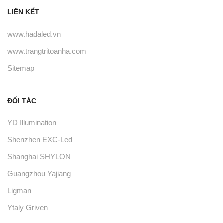
LIÊN KẾT
www.hadaled.vn
www.trangtritoanha.com
Sitemap
ĐỐI TÁC
YD Illumination
Shenzhen EXC-Led
Shanghai SHYLON
Guangzhou Yajiang
Ligman
Ytaly Griven