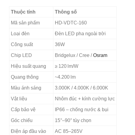
Thuộc tính
Thông số
Mã sản phẩm
HD‑VDTC‑160
Loại đèn
Đèn LED pha ngoài trời
Công suất
36W
Chip LED
Bridgelux / Cree /
Osram
Hiệu suất quang
≥ 120 lm/W
Quang thông
~4.200 lm
Màu ánh sáng
3.000K / 4.000K / 6.000K
Vật liệu
Nhôm đúc + kính cường lực
Cấp bảo vệ
IP66 – chống nước & bụi
Góc chiếu
15°–90° tùy chọn
Điện áp đầu vào
AC 85–265V