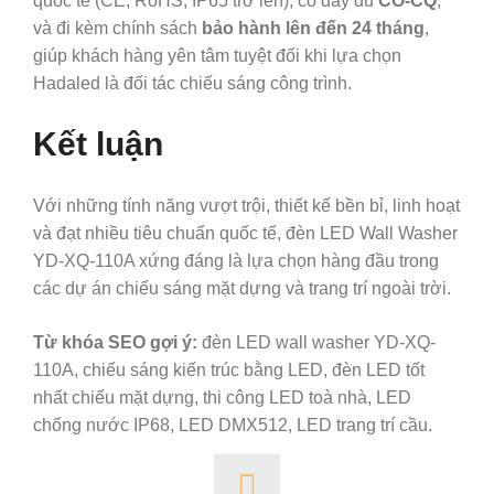
quốc tế (CE, RoHS, IP65 trở lên), có đầy đủ
CO-CQ
,
và đi kèm chính sách
bảo hành lên đến 24 tháng
,
giúp khách hàng yên tâm tuyệt đối khi lựa chọn
Hadaled là đối tác chiếu sáng công trình.
Kết luận
Với những tính năng vượt trội, thiết kế bền bỉ, linh hoạt
và đạt nhiều tiêu chuẩn quốc tế, đèn LED Wall Washer
YD-XQ-110A xứng đáng là lựa chọn hàng đầu trong
các dự án chiếu sáng mặt dựng và trang trí ngoài trời.
Từ khóa SEO gợi ý:
đèn LED wall washer YD-XQ-
110A, chiếu sáng kiến trúc bằng LED, đèn LED tốt
nhất chiếu mặt dựng, thi công LED toà nhà, LED
chống nước IP68, LED DMX512, LED trang trí cầu.