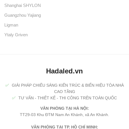
Shanghai SHYLON
Guangzhou Yajiang
Ligman
Ytaly Griven
Hadaled.vn
✅
GIẢI PHÁP CHIẾU SÁNG KIẾN TRÚC & BIỂN HIỆU TÒA NHÀ
CAO TẦNG
✅
TƯ VẤN - THIẾT KẾ - THI CÔNG TRÊN TOÀN QUỐC
VĂN PHÒNG TẠI HÀ NỘI:
TT29-03 Khu ĐTM Nam An Khánh, xã An Khánh.
VĂN PHÒNG TẠI TP. HỒ CHÍ MINH: