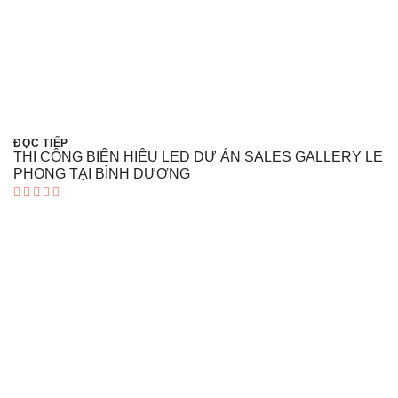
ĐỌC TIẾP
THI CÔNG BIỂN HIỆU LED DỰ ÁN SALES GALLERY LE
PHONG TẠI BÌNH DƯƠNG
Được xếp
hạng
5.00
5 sao