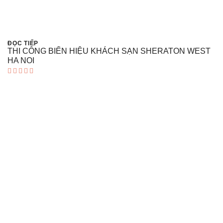
ĐỌC TIẾP
THI CÔNG BIỂN HIỆU KHÁCH SẠN SHERATON WEST
HA NOI
Được xếp
hạng
5.00
5 sao