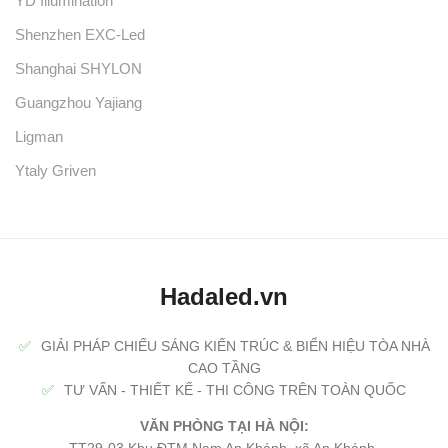
YD Illumination
Shenzhen EXC-Led
Shanghai SHYLON
Guangzhou Yajiang
Ligman
Ytaly Griven
Hadaled.vn
✅
GIẢI PHÁP CHIẾU SÁNG KIẾN TRÚC & BIỂN HIỆU TÒA NHÀ
CAO TẦNG
✅
TƯ VẤN - THIẾT KẾ - THI CÔNG TRÊN TOÀN QUỐC
VĂN PHÒNG TẠI HÀ NỘI: