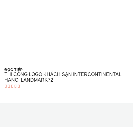
ĐỌC TIẾP
THI CÔNG LOGO KHÁCH SẠN INTERCONTINENTAL
HANOI LANDMARK72
Được xếp
hạng
5.00
5 sao