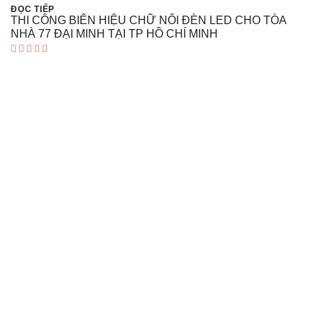
ĐỌC TIẾP
THI CÔNG BIỂN HIỆU CHỮ NỔI ĐÈN LED CHO TÒA
NHÀ 77 ĐẠI MINH TẠI TP HỒ CHÍ MINH
Được xếp
hạng
5.00
5 sao