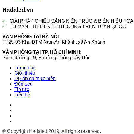
Hadaled.vn
✅
GIẢI PHÁP CHIẾU SÁNG KIẾN TRÚC & BIỂN HIỆU TÒ
✅
TƯ VẤN - THIẾT KẾ - THI CÔNG TRÊN TOÀN QUỐC
VĂN PHÒNG TẠI HÀ NỘI:
TT29-03 Khu ĐTM Nam An Khánh, xã An Khánh.
VĂN PHÒNG TẠI TP. HỒ CHÍ MINH:
Số 6, đường 19, Phường Thông Tây Hội.
Trang chủ
Giới thiệu
Dự án đã thực hiện
Đèn Led
Tin tức
Liên hệ
© Copyright Hadaled 2019. All rights reserved.