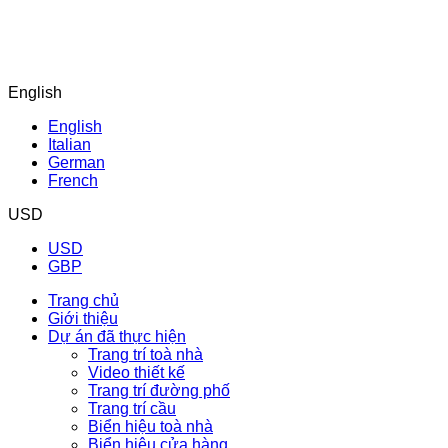
English
English
Italian
German
French
USD
USD
GBP
Trang chủ
Giới thiệu
Dự án đã thực hiện
Trang trí toà nhà
Video thiết kế
Trang trí đường phố
Trang trí cầu
Biển hiệu toà nhà
Biển hiệu cửa hàng