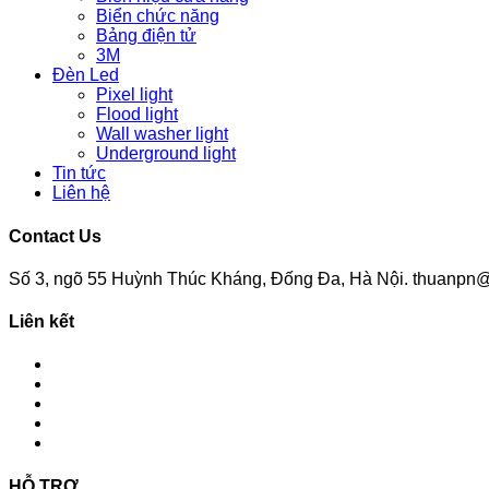
Biển chức năng
Bảng điện tử
3M
Đèn Led
Pixel light
Flood light
Wall washer light
Underground light
Tin tức
Liên hệ
Contact Us
Số 3, ngõ 55 Huỳnh Thúc Kháng, Đống Đa, Hà Nội. thuanpn@
Liên kết
HỖ TRỢ