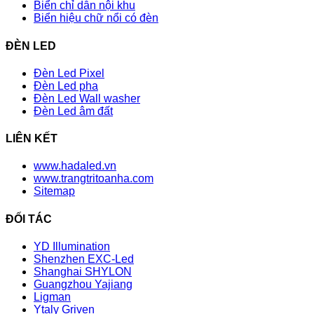
Biển chỉ dẫn nội khu
Biển hiệu chữ nổi có đèn
ĐÈN LED
Đèn Led Pixel
Đèn Led pha
Đèn Led Wall washer
Đèn Led âm đất
LIÊN KẾT
www.hadaled.vn
www.trangtritoanha.com
Sitemap
ĐỐI TÁC
YD Illumination
Shenzhen EXC-Led
Shanghai SHYLON
Guangzhou Yajiang
Ligman
Ytaly Griven