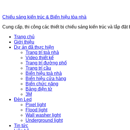
Chiếu sáng kiến trúc & Biển hiệu tòa nhà
Cung cấp, thi công các thiết bị chiếu sáng kiến trúc và lắp đặt
Trang chủ
Giới thiệu
Dự án đã thực hiện
Trang trí toà nhà
Video thiết kế
Trang trí đường phố
Trang trí cầu
Biển hiệu toà nhà
Biển hiệu cửa hàng
Biển chức năng
Bảng điện tử
3M
Đèn Led
Pixel light
Flood light
Wall washer light
Underground light
Tin tức