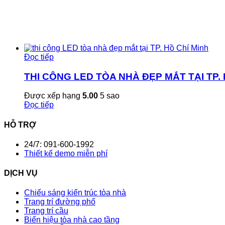
Đọc tiếp
THI CÔNG LED TÒA NHÀ ĐẸP MẮT TẠI TP. 
Được xếp hạng
5.00
5 sao
Đọc tiếp
HỖ TRỢ
24/7: 091-600-1992
Thiết kế demo miễn phí
DỊCH VỤ
Chiếu sáng kiến trúc tòa nhà
Trang trí đường phố
Trang trí cầu
Biển hiệu tòa nhà cao tầng