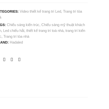
VIÊN
ĐẠI
YÊN
LÝ
Video thiết kế trang trí Led
,
Trang trí tòa
TEGORIES:
HÒA
CANON
à
–
VINH
Chiếu sáng kiến trúc
,
Chiếu sáng mỹ thuật khách
GS:
n
,
Led chiếu hắt
,
thiết kế trang trí toà nhà
,
trang trí kiến
YÊN
HÙNG
c
,
Trang trí tòa nhà
BÁI
Hadaled
AND: