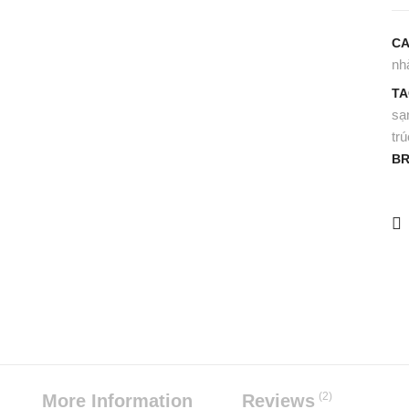
CA
nh
TA
sạ
trú
BR
(2)
More Information
Reviews