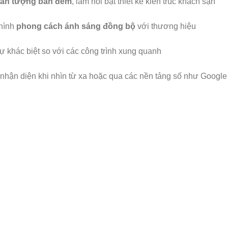
ấn tượng ban đêm
, làm nổi bật thiết kế kiến trúc khách sạn
hình
phong cách ánh sáng đồng bộ
với thương hiệu
ự khác biệt so với các công trình xung quanh
nhận diện khi nhìn từ xa hoặc qua các nền tảng số như Goog