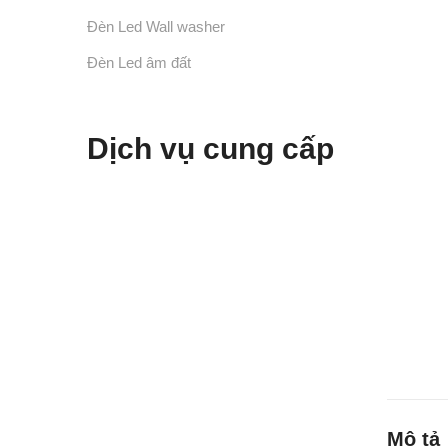
Đèn Led Wall washer
Đèn Led âm đất
Dịch vụ cung cấp
Mô tả