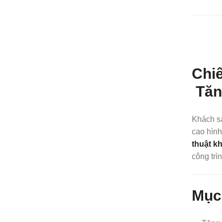
Chi
Tăn
Khách sạ
cao hình
thuật k
công trì
Mục 