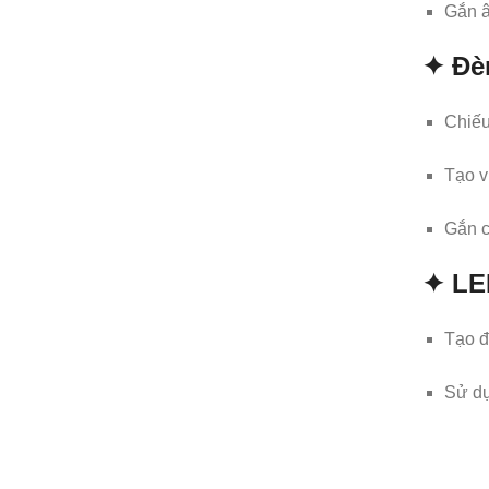
Gắn â
✦ Đè
Chiếu
Tạo v
Gắn c
✦ LED
Tạo đ
Sử dụ