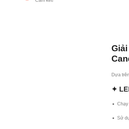
Cam kết!
Giải
Can
Dựa trên
✦ LED
Chạy 
Sử d