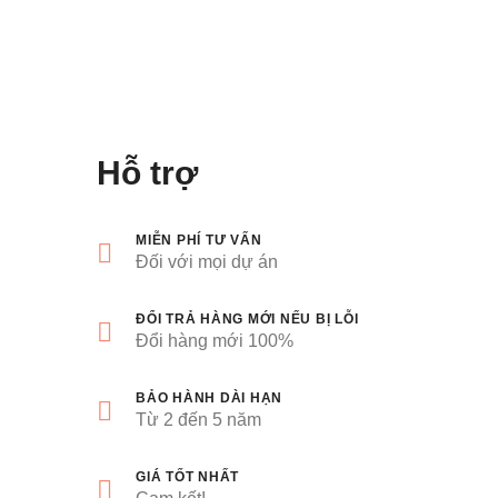
Hỗ trợ
MIỄN PHÍ TƯ VẤN
Đối với mọi dự án
ĐỔI TRẢ HÀNG MỚI NẾU BỊ LỖI
Đổi hàng mới 100%
BẢO HÀNH DÀI HẠN
Từ 2 đến 5 năm
GIÁ TỐT NHẤT