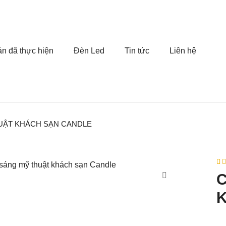
n đã thực hiện
Đèn Led
Tin tức
Liên hệ
UẬT KHÁCH SẠN CANDLE
4.5
2
C
5 d
đán