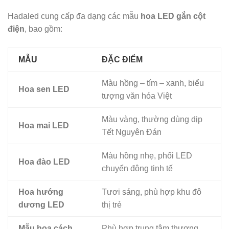
Hadaled cung cấp đa dạng các mẫu
hoa LED gắn cột
điện
, bao gồm:
MẪU
ĐẶC ĐIỂM
Màu hồng – tím – xanh, biểu
Hoa sen LED
tượng văn hóa Việt
Màu vàng, thường dùng dịp
Hoa mai LED
Tết Nguyên Đán
Màu hồng nhẹ, phối LED
Hoa đào LED
chuyển động tinh tế
Hoa hướng
Tươi sáng, phù hợp khu đô
dương LED
thị trẻ
Mẫu hoa cách
Phù hợp trung tâm thương