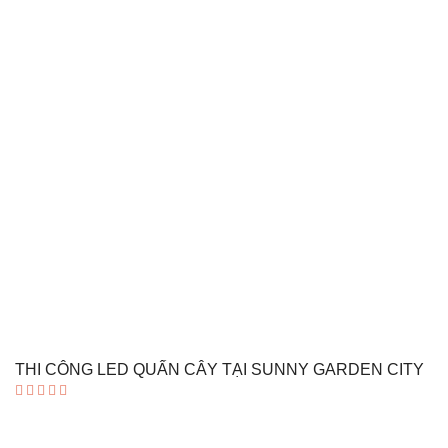
THI CÔNG LED QUẤN CÂY TẠI SUNNY GARDEN CITY
Được
xếp hạng
4.00