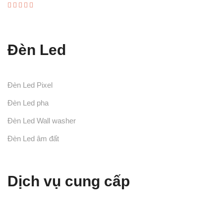
Được xếp
hạng
5.00
5 sao
Đèn Led
Đèn Led Pixel
Đèn Led pha
Đèn Led Wall washer
Đèn Led âm đất
Dịch vụ cung cấp