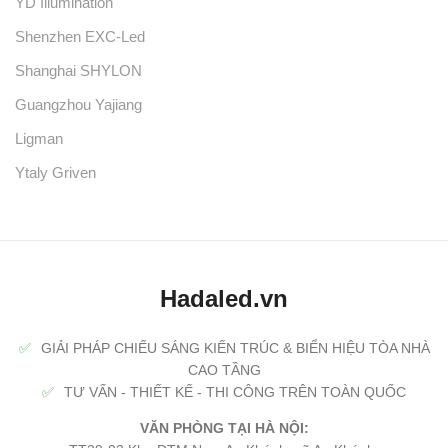
YD Illumination
Shenzhen EXC-Led
Shanghai SHYLON
Guangzhou Yajiang
Ligman
Ytaly Griven
Hadaled.vn
✅
GIẢI PHÁP CHIẾU SÁNG KIẾN TRÚC & BIỂN HIỆU TÒA NHÀ
CAO TẦNG
✅
TƯ VẤN - THIẾT KẾ - THI CÔNG TRÊN TOÀN QUỐC
VĂN PHÒNG TẠI HÀ NỘI: