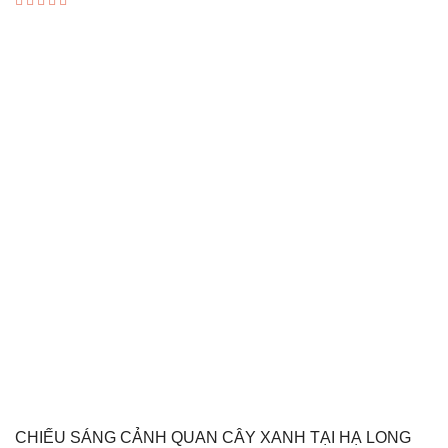
Được xếp
hạng
5.00
5 sao
CHIẾU SÁNG CẢNH QUAN CÂY XANH TẠI HẠ LONG