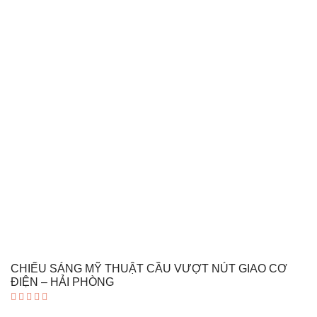
5 sao
CHIẾU SÁNG MỸ THUẬT CẦU VƯỢT NÚT GIAO CƠ
ĐIỆN – HẢI PHÒNG
Được xếp