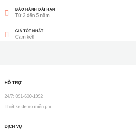
BẢO HÀNH DÀI HẠN
Từ 2 đến 5 năm
GIÁ TỐT NHẤT
Cam kết!
HỖ TRỢ
24/7: 091-600-1992
Thiết kế demo miễn phí
DỊCH VỤ