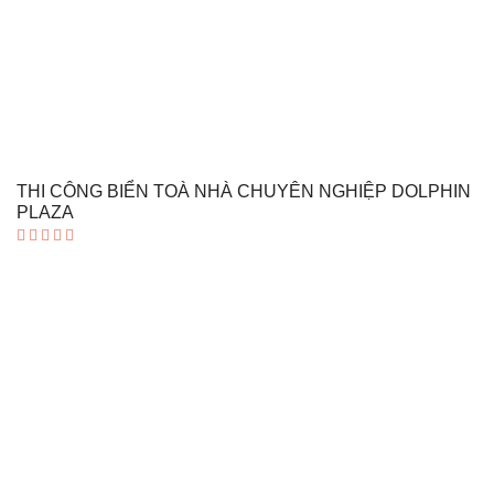
THI CÔNG BIỂN TOÀ NHÀ CHUYÊN NGHIỆP DOLPHIN
PLAZA
Được xếp
hạng
5.00
5 sao