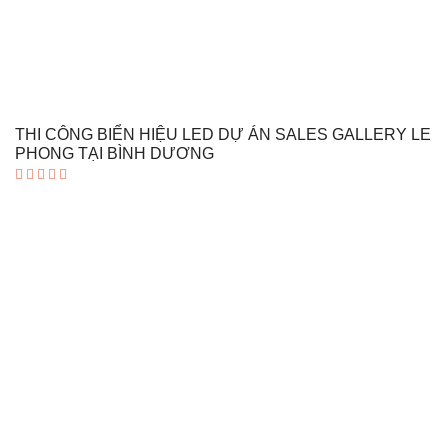
THI CÔNG BIỂN HIỆU LED DỰ ÁN SALES GALLERY LE
PHONG TẠI BÌNH DƯƠNG
Được xếp
hạng
5.00
5 sao