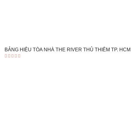
BẢNG HIỆU TÒA NHÀ THE RIVER THỦ THIÊM TP. HCM
Được xếp
hạng
5.00
5 sao