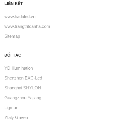
LIÊN KẾT
www.hadaled.vn
www.trangtritoanha.com
Sitemap
ĐỐI TÁC
YD Illumination
Shenzhen EXC-Led
Shanghai SHYLON
Guangzhou Yajiang
Ligman
Ytaly Griven