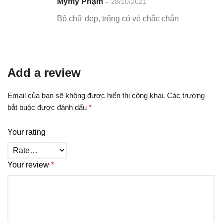
Mymy Phạm
–
28/10/2021
hạng
5
5
sao
Bộ chữ đẹp, trông có vẻ chắc chắn
Add a review
Email của bạn sẽ không được hiển thị công khai.
Các trường
bắt buộc được đánh dấu
*
Your rating
Your review
*