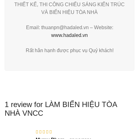
THIẾT KẾ, THI CÔNG CHIẾU SÁNG KIẾN TRÚC
VÀ BIỂN HIỆU TÒA NHÀ
Email: thuanpn@hadaled.vn – Website:
www.hadaled.vn
Rất hân hạnh được phục vụ Quý khách!
1 review for
LÀM BIỂN HIỆU TÒA
NHÀ VNCC
Được xếp