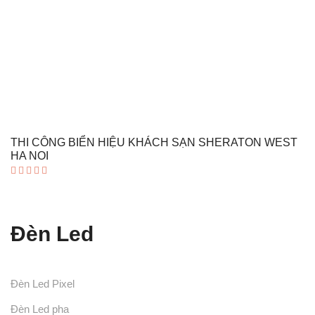
THI CÔNG BIỂN HIỆU KHÁCH SẠN SHERATON WEST
HA NOI
Được xếp
hạng
5.00
5 sao
Đèn Led
Đèn Led Pixel
Đèn Led pha