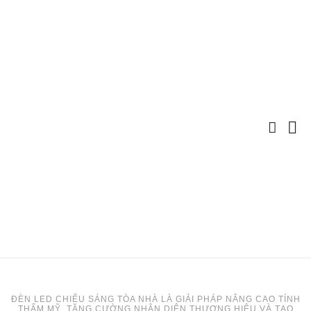
ĐÈN LED CHIẾU SÁNG TÒA NHÀ LÀ GIẢI PHÁP NÂNG CAO TÍNH
THẨM MỸ, TĂNG CƯỜNG NHẬN DIỆN THƯƠNG HIỆU VÀ TẠO