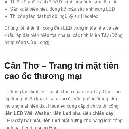
Thiết kế phối cảnh 2D/3D minh họa ánh sáng thực tế
Sản xuất biển hiệu đồng bộ màu sắc ánh sáng LED
Thi công lắp đặt bởi đội ngũ kỹ sư Hadaled
Chúng tôi nhận thi công đèn LED trang trí tòa nhà và sản
xuất, lắp đặt biển hiệu tòa nhà tại các tỉnh Miền Tây (Đồng
bằng sông Cửu Long)
Cần Thơ – Trang trí mặt tiền
cao ốc thương mại
Là trung tâm kinh tế – hành chính của miền Tây, Cần Thơ
tập trung nhiều khách sạn, cao ốc văn phòng, trung tâm
thương mại hiện đại. Hadaled cung cấp dịch vụ thi công
đèn LED Wall Washer
,
đèn Led pha
,
đèn chiếu cây
,
LED dây hắt mái, đèn Led mặt dựng
cho hàng loạt công
trình hai bên bờ sông Hậu.