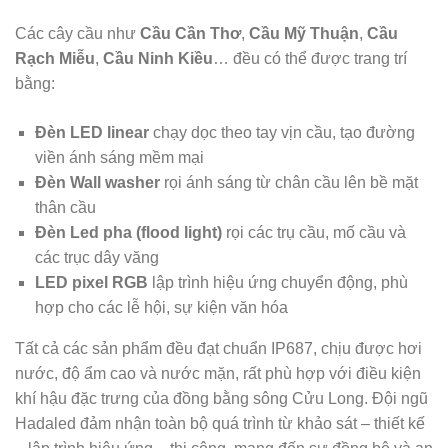
Các cây cầu như
Cầu Cần Thơ
,
Cầu Mỹ Thuận
,
Cầu
Rạch Miễu
,
Cầu Ninh Kiều
… đều có thể được trang trí
bằng:
Đèn LED linear
chạy dọc theo tay vịn cầu, tạo đường
viền ánh sáng mềm mại
Đèn Wall washer
rọi ánh sáng từ chân cầu lên bề mặt
thân cầu
Đèn Led pha (flood light)
rọi các trụ cầu, mố cầu và
các trục dây văng
LED pixel RGB
lập trình hiệu ứng chuyển động, phù
hợp cho các lễ hội, sự kiện văn hóa
Tất cả các sản phẩm đều đạt chuẩn IP687, chịu được hơi
nước, độ ẩm cao và nước mặn, rất phù hợp với điều kiện
khí hậu đặc trưng của đồng bằng sông Cửu Long. Đội ngũ
Hadaled đảm nhận toàn bộ quá trình từ khảo sát – thiết kế