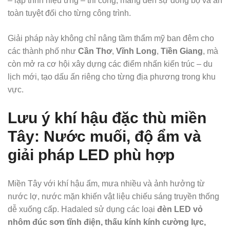
– lập trình hiệu ứng – thi công, mang đến sự đồng bộ và an
toàn tuyệt đối cho từng công trình.
Giải pháp này không chỉ nâng tầm thẩm mỹ ban đêm cho
các thành phố như
Cần Thơ
,
Vĩnh Long
,
Tiền Giang
, mà
còn mở ra cơ hội xây dựng các điểm nhấn kiến trúc – du
lịch mới, tạo dấu ấn riêng cho từng địa phương trong khu
vực.
Lưu ý khí hậu đặc thù miền
Tây: Nước muối, độ ẩm và
giải pháp LED phù hợp
Miền Tây với khí hậu ẩm, mưa nhiều và ảnh hưởng từ
nước lợ, nước mặn khiến vật liệu chiếu sáng truyền thống
dễ xuống cấp. Hadaled sử dụng các loại
đèn LED vỏ
nhôm đúc sơn tĩnh điện, thấu kính kính cường lực,