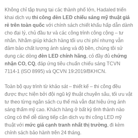
Không chỉ tập trung tại các thành phố lớn, Hadaled triển
khai dịch vụ
thi công đèn LED chiếu sáng mỹ thuật giá
rẻ trên toàn quốc
với chính sách chiết khấu hấp dẫn dành
cho đại lý, chủ đầu tư và các công trình công cộng – tư
nhân. Nhằm giúp khách hàng tối ưu chi phí nhưng vẫn
đảm bảo chất lượng ánh sáng và độ bền, chúng tôi sử
dụng các dòng
đèn LED chính hãng
, có đầy đủ
chứng
nhận CO, CQ
, đáp ứng tiêu chuẩn chiếu sáng TCVN
7114-1 (ISO 8995) và QCVN 19:2019/BKHCN.
Toàn bộ quy trình từ khảo sát – thiết kế – thi công đều
được thực hiện bởi đội ngũ kỹ thuật chuyên sâu, tối ưu vật
tư theo từng ngân sách cụ thể mà vẫn đạt hiệu ứng ánh
sáng thẩm mỹ cao. Khách hàng ở bất kỳ tỉnh thành nào
cũng có thể dễ dàng tiếp cận dịch vụ thi công LED mỹ
thuật với
mức giá cạnh tranh nhất thị trường
, đi kèm
chính sách bảo hành trên 24 tháng.