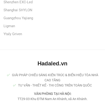
Shenzhen EXC-Led
Shanghai SHYLON
Guangzhou Yajiang
Ligman
Ytaly Griven
Hadaled.vn
✅
GIẢI PHÁP CHIẾU SÁNG KIẾN TRÚC & BIỂN HIỆU TÒA NHÀ
CAO TẦNG
✅
TƯ VẤN - THIẾT KẾ - THI CÔNG TRÊN TOÀN QUỐC
VĂN PHÒNG TẠI HÀ NỘI:
TT29-03 Khu ĐTM Nam An Khánh, xã An Khánh.