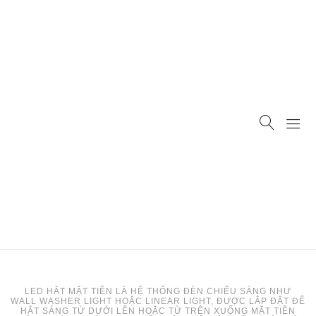
LED HẮT MẶT TIỀN LÀ HỆ THỐNG ĐÈN CHIẾU SÁNG NHƯ
WALL WASHER LIGHT HOẶC LINEAR LIGHT, ĐƯỢC LẮP ĐẶT ĐỂ
HẮT SÁNG TỪ DƯỚI LÊN HOẶC TỪ TRÊN XUỐNG MẶT TIỀN