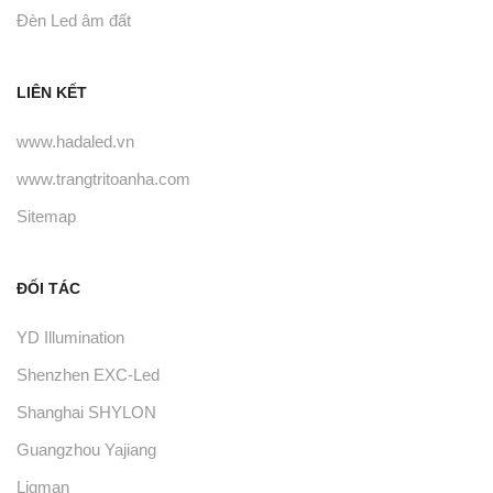
Đèn Led âm đất
LIÊN KẾT
www.hadaled.vn
www.trangtritoanha.com
Sitemap
ĐỐI TÁC
YD Illumination
Shenzhen EXC-Led
Shanghai SHYLON
Guangzhou Yajiang
Ligman