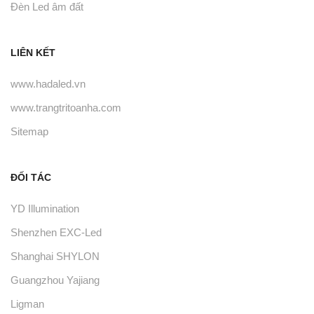
Đèn Led âm đất
LIÊN KẾT
www.hadaled.vn
www.trangtritoanha.com
Sitemap
ĐỐI TÁC
YD Illumination
Shenzhen EXC-Led
Shanghai SHYLON
Guangzhou Yajiang
Ligman