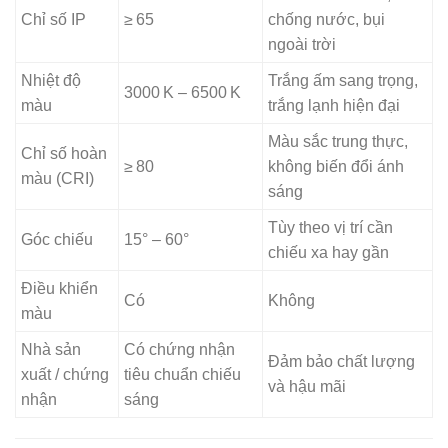
Chỉ số IP
≥ 65
chống nước, bụi
ngoài trời
Nhiệt độ
Trắng ấm sang trọng,
3000 K – 6500 K
màu
trắng lạnh hiện đại
Màu sắc trung thực,
Chỉ số hoàn
≥ 80
không biến đổi ánh
màu (CRI)
sáng
Tùy theo vị trí cần
Góc chiếu
15° – 60°
chiếu xa hay gần
Điều khiển
Có
Không
màu
Nhà sản
Có chứng nhận
Đảm bảo chất lượng
xuất / chứng
tiêu chuẩn chiếu
và hậu mãi
nhận
sáng