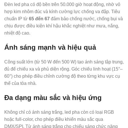
Đèn led pha có độ bền trên 50.000 giờ hoạt động, nhờ vỏ
hợp kim nhôm đúc và kính cường lực chống va đập. Tiêu
chuẩn IP từ
65 đến 67
đảm bảo chống nước, chống bụi và
chịu được điều kiện khí hậu khắc nghiệt như mưa, nắng,
nhiệt độ cao.
Ánh sáng mạnh và hiệu quả
Công suất lớn (từ 50 W đến 500 W) tạo ánh sáng tập trung,
đủ để chiếu xa và phủ diện rộng. Góc chiếu linh hoạt (15°–
60°) cho phép điều chỉnh cường độ theo từng khu vực cụ
thể của tòa nhà.
Đa dạng màu sắc và hiệu ứng
Không chỉ có ánh sáng trắng, led pha còn có loại RGB
hoặc full‑color, cho phép điều khiển màu sắc qua
DMX/SPI. Từ ánh sáng trắng cho chiếu sáng chức năng