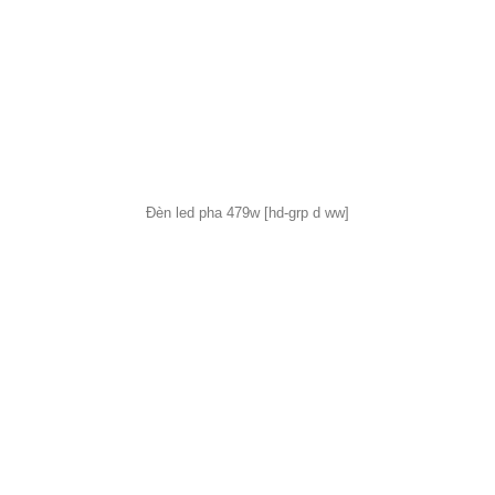
Đèn led pha 479w [hd-grp d ww]