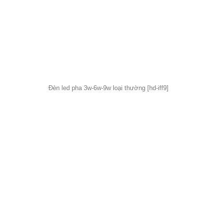
Đèn led pha 3w-6w-9w loại thường [hd-iff9]