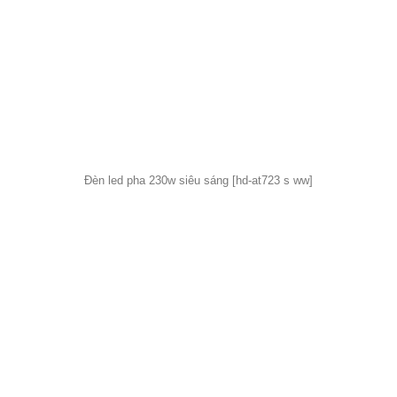
Đèn led pha 230w siêu sáng [hd-at723 s ww]