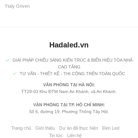
Ytaly Griven
Hadaled.vn
✅
GIẢI PHÁP CHIẾU SÁNG KIẾN TRÚC & BIỂN HIỆU TÒA NHÀ
CAO TẦNG
✅
TƯ VẤN - THIẾT KẾ - THI CÔNG TRÊN TOÀN QUỐC
VĂN PHÒNG TẠI HÀ NỘI:
TT29-03 Khu ĐTM Nam An Khánh, xã An Khánh.
VĂN PHÒNG TẠI TP. HỒ CHÍ MINH:
Số 6, đường 19, Phường Thông Tây Hội.
Trang chủ
Giới thiệu
Dự án đã thực hiện
Đèn Led
Tin tức
Liên hệ