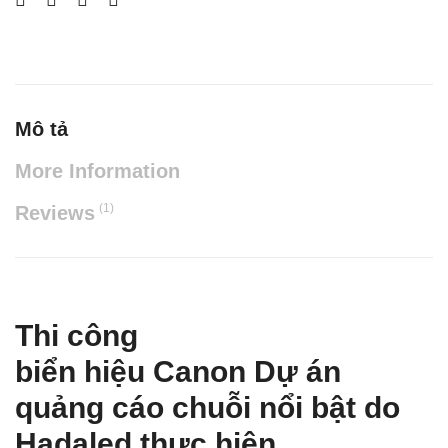
Mô tả
More Information
(1)
Reviews
Thi công
biển hiệu Canon
Dự án
quảng cáo chuỗi nổi bật do
Hadaled thực hiện