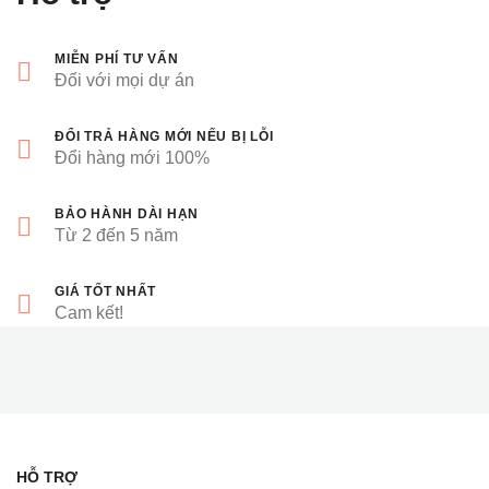
MIỄN PHÍ TƯ VẤN
Đối với mọi dự án
ĐỔI TRẢ HÀNG MỚI NẾU BỊ LỖI
Đổi hàng mới 100%
BẢO HÀNH DÀI HẠN
Từ 2 đến 5 năm
GIÁ TỐT NHẤT
Cam kết!
HỖ TRỢ