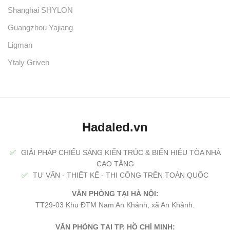
Shanghai SHYLON
Guangzhou Yajiang
Ligman
Ytaly Griven
Hadaled.vn
✅
GIẢI PHÁP CHIẾU SÁNG KIẾN TRÚC & BIỂN HIỆU TÒA NHÀ
CAO TẦNG
✅
TƯ VẤN - THIẾT KẾ - THI CÔNG TRÊN TOÀN QUỐC
VĂN PHÒNG TẠI HÀ NỘI:
TT29-03 Khu ĐTM Nam An Khánh, xã An Khánh.
VĂN PHÒNG TẠI TP. HỒ CHÍ MINH: