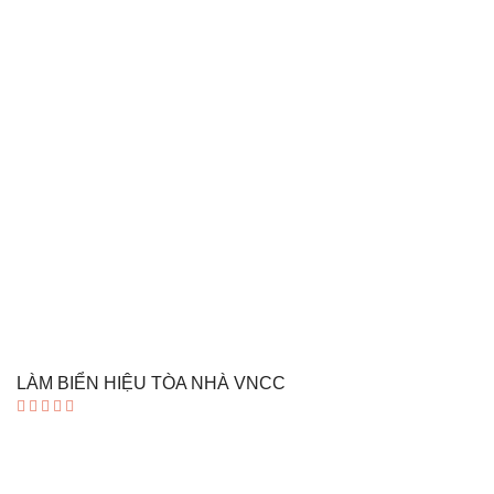
LÀM BIỂN HIỆU TÒA NHÀ VNCC
Được xếp
hạng
5.00
5 sao