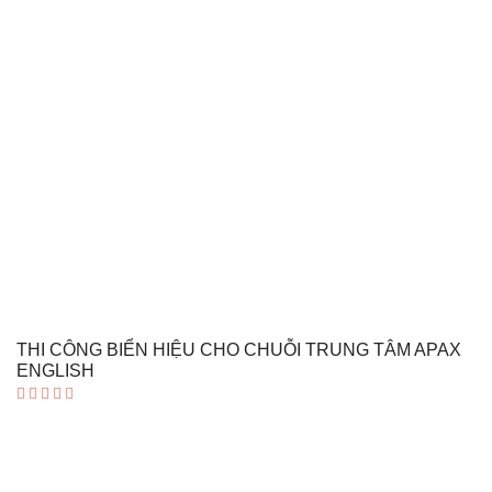
THI CÔNG BIỂN HIỆU CHO CHUỖI TRUNG TÂM APAX
ENGLISH
Được xếp
hạng
5.00
5 sao