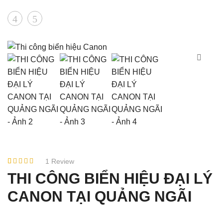
Product
LED
THI
TRANG
CÔNG
navigation
TRÍ
BIỂN
TOÀ
HIỆU
NHÀ
CHO
HO
CHUỖI
GUOM
TRUNG
PLAZA
TÂM
APAX
ENGLISH
1
Review
4.00
1
trên
THI CÔNG BIỂN HIỆU ĐẠI LÝ
5 dựa
trên
đánh
CANON TẠI QUẢNG NGÃI
giá