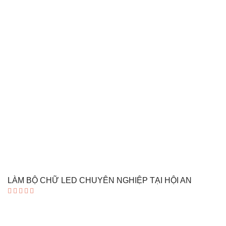
LÀM BỘ CHỮ LED CHUYÊN NGHIỆP TẠI HỘI AN
Được xếp
hạng
5.00
5 sao