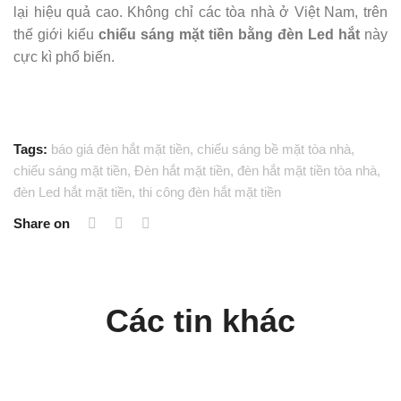
lại hiệu quả cao. Không chỉ các tòa nhà ở Việt Nam, trên
thế giới kiểu
chiếu sáng mặt tiền bằng đèn Led hắt
này
cực kì phổ biến.
Tags:
báo giá đèn hắt mặt tiền
,
chiếu sáng bề mặt tòa nhà
,
chiếu sáng mặt tiền
,
Đèn hắt mặt tiền
,
đèn hắt mặt tiền tòa nhà
,
đèn Led hắt mặt tiền
,
thi công đèn hắt mặt tiền
Share on
Các tin khác