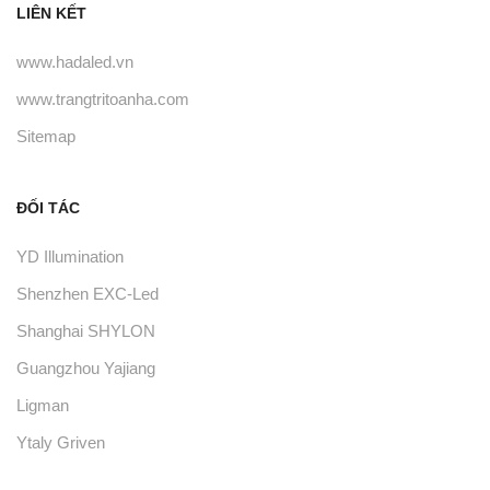
LIÊN KẾT
www.hadaled.vn
www.trangtritoanha.com
Sitemap
ĐỐI TÁC
YD Illumination
Shenzhen EXC-Led
Shanghai SHYLON
Guangzhou Yajiang
Ligman
Ytaly Griven