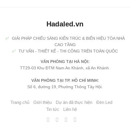
Hadaled.vn
✅
GIẢI PHÁP CHIẾU SÁNG KIẾN TRÚC & BIỂN HIỆU TÒA NHÀ
CAO TẦNG
✅
TƯ VẤN - THIẾT KẾ - THI CÔNG TRÊN TOÀN QUỐC
VĂN PHÒNG TẠI HÀ NỘI:
TT29-03 Khu ĐTM Nam An Khánh, xã An Khánh.
VĂN PHÒNG TẠI TP. HỒ CHÍ MINH:
Số 6, đường 19, Phường Thông Tây Hội.
Trang chủ
Giới thiệu
Dự án đã thực hiện
Đèn Led
Tin tức
Liên hệ