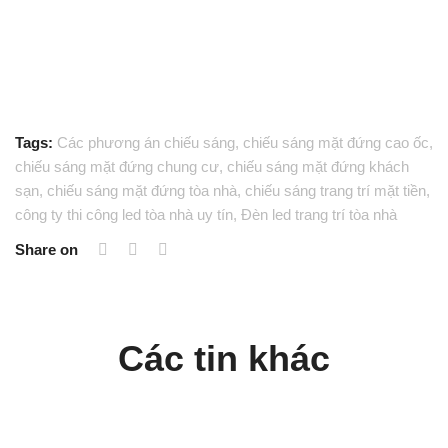
Tags:
Các phương án chiếu sáng
,
chiếu sáng mặt đứng cao ốc
,
chiếu sáng mặt đứng chung cư
,
chiếu sáng mặt đứng khách
sạn
,
chiếu sáng mặt đứng tòa nhà
,
chiếu sáng trang trí mặt tiền
,
công ty thi công led tòa nhà uy tín
,
Đèn led trang trí tòa nhà
Share on
Các tin khác